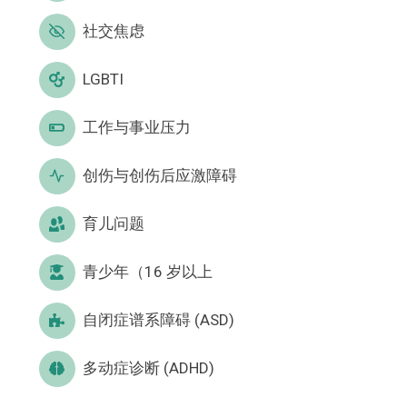
社交焦虑
LGBTI
工作与事业压力
创伤与创伤后应激障碍
育儿问题
青少年（16 岁以上
自闭症谱系障碍 (ASD)
多动症诊断 (ADHD)