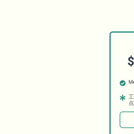
$
M
工
点