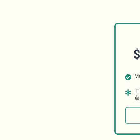
$
M
工
点