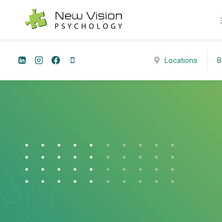
跳
到
内
容
Locations
B